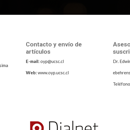
Contacto y envío de
Aseso
artículos
suscr
E-mail:
oyp@ucsc.cl
Dr. Edwi
sima
Web:
www.oyp.ucsc.cl
ebehrens
Teléfon