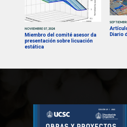
SEPTIEMBRE
Artícul
NOVIEMBRE 07, 2024
Diario
Miembro del comité asesor da
presentación sobre licuación
estática