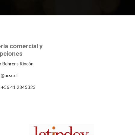
ría comercial y
ipciones
n Behrens Rincón
@ucsc.cl
o +56 41 2345323