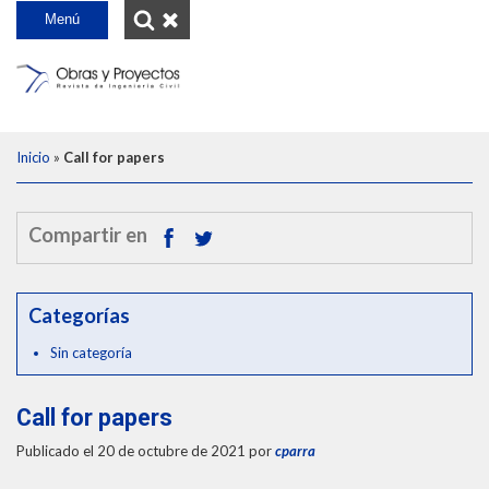
INICIO
Menú
SOBRE NOSOTROS
CUERPO EDITORIAL
SCIELO
Desplegar
Inicio
»
Call for papers
INSTRUCCIONES PARA AUTORES
breadcrumb
EDICIONES
Compartir en
OYP UCSC
Año 2023
CONTACTO
Año 2022
Categorías
Año 2021
Sin categoría
Año 2020
Año 2019
Call for papers
Años 2018 -2009
Publicado el 20 de octubre de 2021
por
cparra
Año 2008