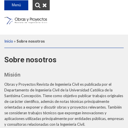
INICIO
Menú
SOBRE NOSOTROS
CUERPO EDITORIAL
SCIELO
Desplegar
Inicio
»
Sobre nosotros
INSTRUCCIONES PARA AUTORES
breadcrumb
EDICIONES
Sobre nosotros
OYP UCSC
Año 2023
CONTACTO
Año 2022
Misión
Año 2021
Obras y Proyectos Revista de Ingeniería Civil es publicada por el
Departamento de Ingeniería Civil de la Universidad Católica de la
Año 2020
Santísima Concepción. Tiene como objetivo publicar trabajos originales
de carácter científico, además de notas técnicas principalmente
Año 2019
orientadas a exponer y discutir obras y proyectos relevantes. También
se consideran trabajos técnicos que expongan innovaciones y
Años 2018 -2009
aplicaciones utilizadas principalmente por entidades públicas, empresas
Año 2008
y consultoras relacionadas con la Ingeniería Civil.